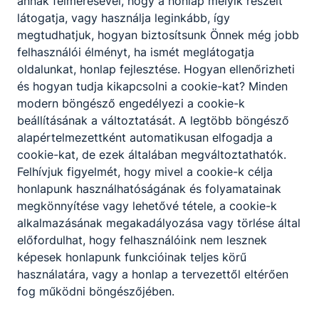
annak felmérésével, hogy a honlap melyik részeit
látogatja, vagy használja leginkább, így
megtudhatjuk, hogyan biztosítsunk Önnek még jobb
felhasználói élményt, ha ismét meglátogatja
oldalunkat, honlap fejlesztése. Hogyan ellenőrizheti
és hogyan tudja kikapcsolni a cookie-kat? Minden
modern böngésző engedélyezi a cookie-k
beállításának a változtatását. A legtöbb böngésző
alapértelmezettként automatikusan elfogadja a
cookie-kat, de ezek általában megváltoztathatók.
Felhívjuk figyelmét, hogy mivel a cookie-k célja
honlapunk használhatóságának és folyamatainak
megkönnyítése vagy lehetővé tétele, a cookie-k
alkalmazásának megakadályozása vagy törlése által
előfordulhat, hogy felhasználóink nem lesznek
képesek honlapunk funkcióinak teljes körű
használatára, vagy a honlap a tervezettől eltérően
fog működni böngészőjében.
Szolnoki SZC Baross Gábor Műszaki