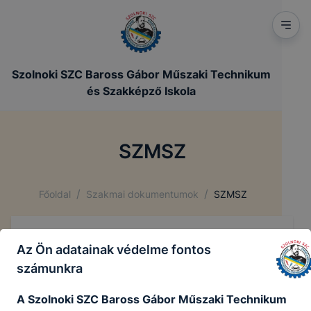
Szolnoki SZC Baross Gábor Műszaki Technikum
és Szakképző Iskola
SZMSZ
/
/
Főoldal
Szakmai dokumentumok
SZMSZ
SZMSZ
Az Ön adatainak védelme fontos
számunkra
A Szolnoki SZC Baross Gábor Műszaki Technikum