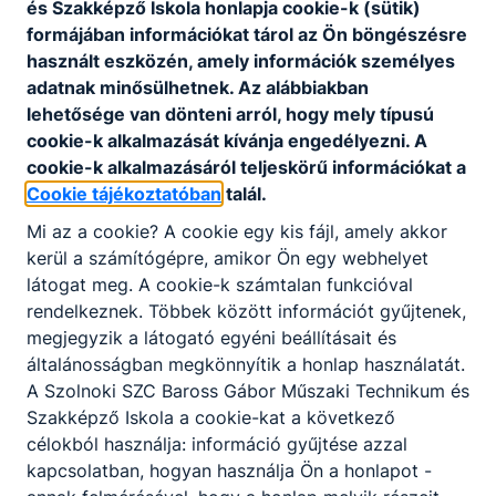
és Szakképző Iskola honlapja cookie-k (sütik)
formájában információkat tárol az Ön böngészésre
Letölthető SZMSZ
használt eszközén, amely információk személyes
adatnak minősülhetnek. Az alábbiakban
Iskolánk Szervezeti és Működési Szabályzata
lehetősége van dönteni arról, hogy mely típusú
cookie-k alkalmazását kívánja engedélyezni. A
Letöltés
cookie-k alkalmazásáról teljeskörű információkat a
Cookie tájékoztatóban
talál.
Mi az a cookie? A cookie egy kis fájl, amely akkor
kerül a számítógépre, amikor Ön egy webhelyet
látogat meg. A cookie-k számtalan funkcióval
rendelkeznek. Többek között információt gyűjtenek,
megjegyzik a látogató egyéni beállításait és
Partnereink
általánosságban megkönnyítik a honlap használatát.
A Szolnoki SZC Baross Gábor Műszaki Technikum és
Szakképző Iskola a cookie-kat a következő
célokból használja: információ gyűjtése azzal
kapcsolatban, hogyan használja Ön a honlapot -