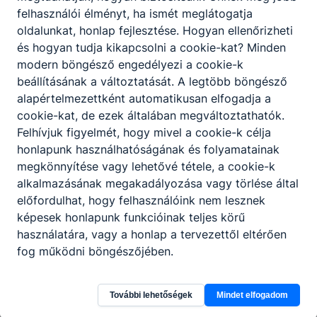
felhasználói élményt, ha ismét meglátogatja
oldalunkat, honlap fejlesztése. Hogyan ellenőrizheti
és hogyan tudja kikapcsolni a cookie-kat? Minden
modern böngésző engedélyezi a cookie-k
beállításának a változtatását. A legtöbb böngésző
alapértelmezettként automatikusan elfogadja a
cookie-kat, de ezek általában megváltoztathatók.
Felhívjuk figyelmét, hogy mivel a cookie-k célja
honlapunk használhatóságának és folyamatainak
megkönnyítése vagy lehetővé tétele, a cookie-k
alkalmazásának megakadályozása vagy törlése által
előfordulhat, hogy felhasználóink nem lesznek
képesek honlapunk funkcióinak teljes körű
Szolnoki SZC Baross Gábor Műszaki
használatára, vagy a honlap a tervezettől eltérően
fog működni böngészőjében.
Technikum és Szakképző Iskola
5000 Szolnok, Bán utca 9.
További lehetőségek
Mindet elfogadom