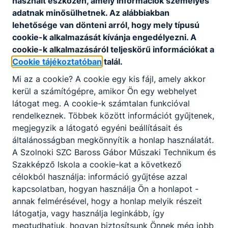
használt eszközén, amely információk személyes
adatnak minősülhetnek. Az alábbiakban
Minőségirányítási kézikönyv
lehetősége van dönteni arról, hogy mely típusú
Letöltés
cookie-k alkalmazását kívánja engedélyezni. A
cookie-k alkalmazásáról teljeskörű információkat a
Cookie tájékoztatóban
talál.
Mi az a cookie? A cookie egy kis fájl, amely akkor
kerül a számítógépre, amikor Ön egy webhelyet
látogat meg. A cookie-k számtalan funkcióval
Partnereink
rendelkeznek. Többek között információt gyűjtenek,
megjegyzik a látogató egyéni beállításait és
általánosságban megkönnyítik a honlap használatát.
A Szolnoki SZC Baross Gábor Műszaki Technikum és
Szakképző Iskola a cookie-kat a következő
célokból használja: információ gyűjtése azzal
kapcsolatban, hogyan használja Ön a honlapot -
annak felmérésével, hogy a honlap melyik részeit
látogatja, vagy használja leginkább, így
megtudhatjuk, hogyan biztosítsunk Önnek még jobb