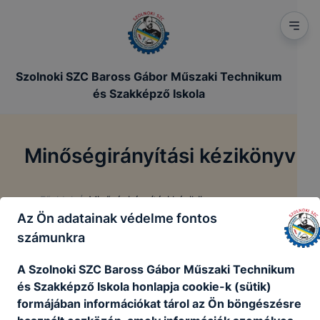
Szolnoki SZC Baross Gábor Műszaki Technikum
és Szakképző Iskola
Minőségirányítási kézikönyv
/
Főoldal
Minőségirányítási kézikönyv
Az Ön adatainak védelme fontos
számunkra
Minőségirányítási kézikönyv
A Szolnoki SZC Baross Gábor Műszaki Technikum
Minőségirányítási kézikönyv
és Szakképző Iskola honlapja cookie-k (sütik)
formájában információkat tárol az Ön böngészésre