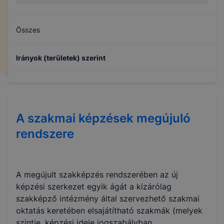
Összes
Irányok (területek) szerint
Általános műszaki (mérnöki) képzés
A szakmai képzések megújuló
rendszere
A megújult szakképzés rendszerében az új
képzési szerkezet egyik ágát a kizárólag
szakképző intézmény által szervezhető szakmai
oktatás keretében elsajátítható szakmák (melyek
szintje, képzési ideje jogszabályban