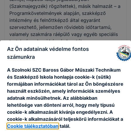
(Szakmajegyzék) rögzítettek), másik halmazát – a
Programkövetelmények alapján, szakképző
intézmény és felnőttképző által egyaránt
szervezhető, jellemzően rövidebb időtartamú,
valamely szakmára ráépülő vagy egyéb speciális
tartalmú szakmai képzés keretében
megszerezhető – szakképesítések alkotják.
Az Ön adatainak védelme fontos
számunkra
A szakmai képzés befejezése után a képzésben
részt vevő akkreditált vizsgaközpontban képesítő
A Szolnoki SZC Baross Gábor Műszaki Technikum
vizsgát tehet.
és Szakképző Iskola honlapja cookie-k (sütik)
A sikeres képesítő vizsga eredményeként kiállított
formájában információkat tárol az Ön böngészésre
képesítő bizonyítvány államilag elismert, önálló
használt eszközén, amely információk személyes
végzettségi szintet nem biztosító szakképesítést
adatnak minősülhetnek. Az alábbiakban
tanúsít.
lehetősége van dönteni arról, hogy mely típusú
cookie-k alkalmazását kívánja engedélyezni. A
Ingyenes képzéseinken az első képesítő vizsga
cookie-k alkalmazásáról teljeskörű információkat a
letételéig térítésmentesen tanulhatnak azok, akik
Cookie tájékoztatóban
talál.
még nem rendelkeznek az új szakképzési