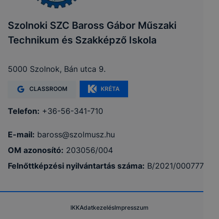
Szolnoki SZC Baross Gábor Műszaki
Technikum és Szakképző Iskola
5000 Szolnok, Bán utca 9.
CLASSROOM
KRÉTA
Telefon:
+36-56-341-710
E-mail:
baross@szolmusz.hu
OM azonosító:
203056/004
Felnőttképzési nyilvántartás száma:
B/2021/000777
IKK
Adatkezelés
Impresszum