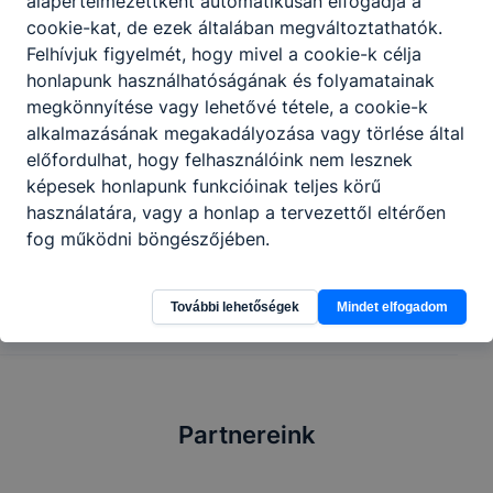
alapértelmezettként automatikusan elfogadja a
Tovább
cookie-kat, de ezek általában megváltoztathatók.
Felhívjuk figyelmét, hogy mivel a cookie-k célja
honlapunk használhatóságának és folyamatainak
megkönnyítése vagy lehetővé tétele, a cookie-k
Fogyóelektródás védőgázas ívhegesztő
alkalmazásának megakadályozása vagy törlése által
előfordulhat, hogy felhasználóink nem lesznek
Gépgyártás, műszer- és fémipar
képesek honlapunk funkcióinak teljes körű
használatára, vagy a honlap a tervezettől eltérően
fog működni böngészőjében.
Tovább
További lehetőségek
Mindet elfogadom
Partnereink