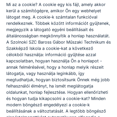
rendszerben szerzett szakképesítéssel.
Mi az a cookie? A cookie egy kis fájl, amely akkor
kerül a számítógépre, amikor Ön egy webhelyet
A szakképző intézmény szakmai programjában
látogat meg. A cookie-k számtalan funkcióval
meghatározottak szerint, az intézmény
rendelkeznek. Többek között információt gyűjtenek,
igazgatójának döntése alapján lehetőség van a
megjegyzik a látogató egyéni beállításait és
korábbi tanulmányok, megszerzett ismeretek és
általánosságban megkönnyítik a honlap használatát.
gyakorlat beszámítására, és ezáltal a képzési idő
A Szolnoki SZC Baross Gábor Műszaki Technikum és
rövidítésére.
Szakképző Iskola a cookie-kat a következő
célokból használja: információ gyűjtése azzal
kapcsolatban, hogyan használja Ön a honlapot -
annak felmérésével, hogy a honlap melyik részeit
Általános műszaki (mérnöki) képzés
látogatja, vagy használja leginkább, így
megtudhatjuk, hogyan biztosítsunk Önnek még jobb
felhasználói élményt, ha ismét meglátogatja
oldalunkat, honlap fejlesztése. Hogyan ellenőrizheti
Volfrámelektródás védőgázas ívhegesztő
és hogyan tudja kikapcsolni a cookie-kat? Minden
modern böngésző engedélyezi a cookie-k
Gépgyártás, műszer- és fémipar
beállításának a változtatását. A legtöbb böngésző