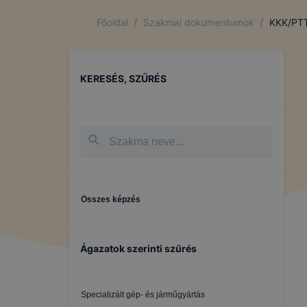
/
/
Főoldal
Szakmai dokumentumok
KKK/PT
KERESÉS, SZŰRÉS
Összes képzés
Ágazatok szerinti szűrés
Specializált gép- és járműgyártás