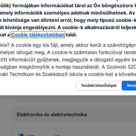
sütik) formájában információkat tárol az Ön böngészésre 
amely információk személyes adatnak minősülhetnek. Az
Hegesztő
n lehetősége van dönteni arról, hogy mely típusú cookie-
t kívánja engedélyezni. A cookie-k alkalmazásáról teljes
Légijármű-műszerész technikus
kat a
Cookie tájékoztatóban
talál.
kie? A cookie egy kis fájl, amely akkor kerül a számítógép
Légijármű-szerelő technikus
helyet látogat meg. A cookie-k számtalan funkcióval rend
tt információt gyűjtenek, megjegyzik a látogató egyéni beá
sságban megkönnyítik a honlap használatát. A Szolnoki SZ
Épületgépészet
aki Technikum és Szakképző Iskola a cookie-kat a követk
sználja: információ gyűjtése azzal kapcsolatban, hogyan h
További lehetőségek
Mind
-annak felmérésével, hogy a honlap melyik részeit látogatj
Központifűtés- és gázhálózatrendszer-szerelő
eginkább, így megtudhatjuk, hogyan biztosítsunk Önnek mé
i élményt, ha ismét meglátogatja oldalunkat, honlap fejlesz
nőrizheti és hogyan tudja kikapcsolni a cookie-kat? Mind
Elektronika és elektrotechnika
gedélyezi a cookie-k beállításának a változtatását. A leg
lapértelmezettként automatikusan elfogadja a cookie-kat,
egváltoztathatók. Felhívjuk figyelmét, hogy mivel a cookie-