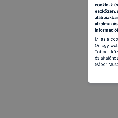
cookie-k (
eszközén, 
alábbiakba
alkalmazásá
információ
Mi az a coo
Ön egy web
Többek közö
és általáno
Gábor Műsz
célokból ha
a honlapot 
használja l
felhasználó
Hogyan elle
böngésző en
böngésző a
általában m