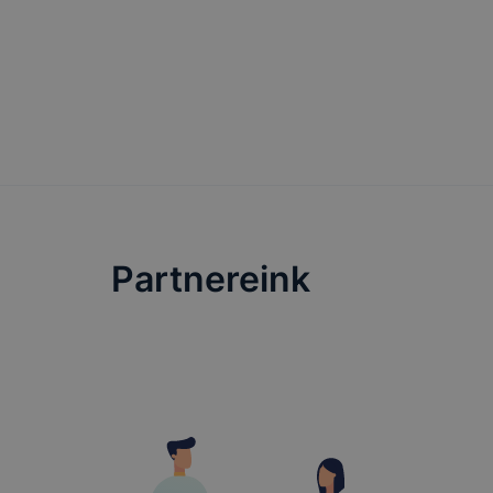
honlapunk 
tétele, a c
előfordulha
teljes körű
böngészőjé
Partnereink