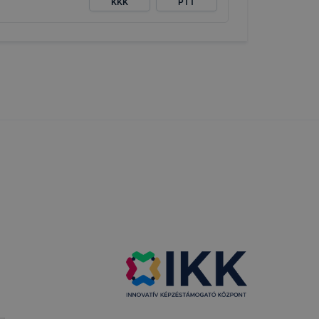
KKK
PTT
 lehetővé
kcióinak
ödni