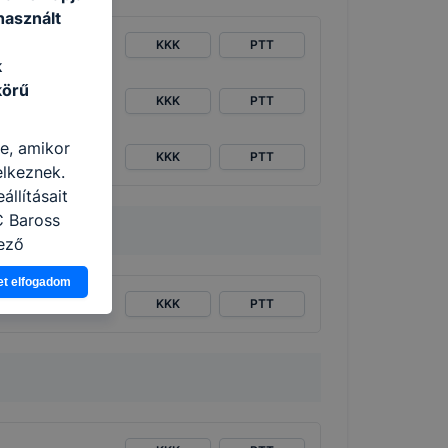
használt
KKK
PTT
k
körű
KKK
PTT
re, amikor
KKK
PTT
elkeznek.
llításait
C Baross
ező
asználja Ön
et elfogadom
a, vagy
KKK
PTT
g jobb
tése.
en modern
több
 de ezek
k célja