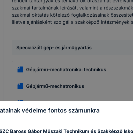
rendelt tantárgyak és témakörök óraszámát évfolyamon
szakmai tartalmának leírását, valamint a részszakmák
szakmai oktatás kötelező foglalkozásainak összesítet
illetve ajánlásként szolgál a szakképző intézmények
Specializált gép- és járműgyártás
Gépjármű-mechatronikai technikus
Gépjármű-mechatronikus
Karosszérialakatos
atainak védelme fontos számunkra
Gépészet
 SZC Baross Gábor Műszaki Technikum és Szakképző Isko