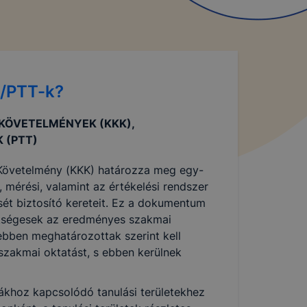
K/PTT-k?
 KÖVETELMÉNYEK (KKK),
 (PTT)
 Követelmény (KKK) határozza meg egy-
 mérési, valamint az értékelési rendszer
sét biztosító kereteit. Ez a dokumentum
ükségesek az eredményes szakmai
ebben meghatározottak szerint kell
szakmai oktatást, s ebben kerülnek
khoz kapcsolódó tanulási területekhez