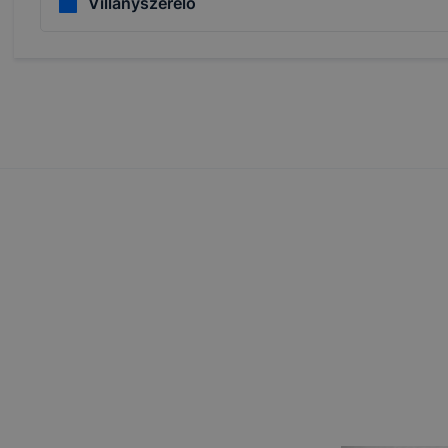
Villanyszerelő
használhatóságának és folyamatainak megkönnyítése vagy
ookie-k alkalmazásának megakadályozása vagy törlése által
t, hogy felhasználóink nem lesznek képesek honlapunk fun
 használatára, vagy a honlap a tervezettől eltérően fog műk
ben.