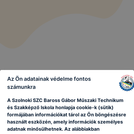
Az Ön adatainak védelme fontos
számunkra
A Szolnoki SZC Baross Gábor Műszaki Technikum
Szolnoki SZC Baross Gábor Műszaki
és Szakképző Iskola honlapja cookie-k (sütik)
Technikum és Szakképző Iskola
formájában információkat tárol az Ön böngészésre
használt eszközén, amely információk személyes
adatnak minősülhetnek. Az alábbiakban