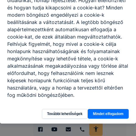
oldalunkat, honlap fejlesztése. Hogyan ellenőrizheti
és hogyan tudja kikapcsolni a cookie-kat? Minden
modern böngésző engedélyezi a cookie-k
beállításának a változtatását. A legtöbb böngésző
alapértelmezettként automatikusan elfogadja a
cookie-kat, de ezek általában megváltoztathatók.
Partnereink
Felhívjuk figyelmét, hogy mivel a cookie-k célja
honlapunk használhatóságának és folyamatainak
megkönnyítése vagy lehetővé tétele, a cookie-k
alkalmazásának megakadályozása vagy törlése által
előfordulhat, hogy felhasználóink nem lesznek
képesek honlapunk funkcióinak teljes körű
használatára, vagy a honlap a tervezettől eltérően
fog működni böngészőjében.
További lehetőségek
Mindet elfogadom