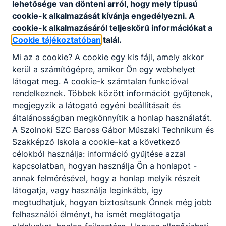
lehetősége van dönteni arról, hogy mely típusú
Telefon
:
+36-56-341-710
cookie-k alkalmazását kívánja engedélyezni. A
cookie-k alkalmazásáról teljeskörű információkat a
Cookie tájékoztatóban
talál.
E-mail cím
:
baross@szolmusz.hu
Mi az a cookie? A cookie egy kis fájl, amely akkor
kerül a számítógépre, amikor Ön egy webhelyet
látogat meg. A cookie-k számtalan funkcióval
Székhely
:
5000 Szolnok, Bán utca 9.
rendelkeznek. Többek között információt gyűjtenek,
megjegyzik a látogató egyéni beállításait és
általánosságban megkönnyítik a honlap használatát.
Postacím
:
5000 Szolnok, Bán utca 9.
A Szolnoki SZC Baross Gábor Műszaki Technikum és
Szakképző Iskola a cookie-kat a következő
célokból használja: információ gyűjtése azzal
kapcsolatban, hogyan használja Ön a honlapot -
OM azonosító
:
203056/004
annak felmérésével, hogy a honlap melyik részeit
látogatja, vagy használja leginkább, így
megtudhatjuk, hogyan biztosítsunk Önnek még jobb
felhasználói élményt, ha ismét meglátogatja